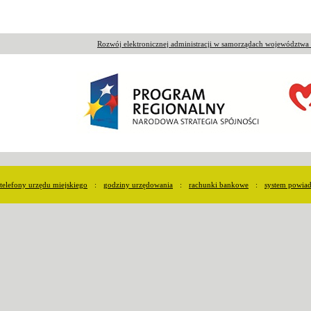
Rozwój elektronicznej administracji w samorządach województw
telefony urzędu miejskiego
:
godziny urzędowania
:
rachunki bankowe
:
system powia