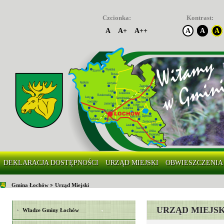
Czcionka:
Kontrast:
A
A+
A++
A
A
A
DEKLARACJA DOSTĘPNOŚCI
URZĄD MIEJSKI
OBWIESZCZENIA
Gmina Łochów
Urząd Miejski
URZĄD MIEJSK
Władze Gminy Łochów