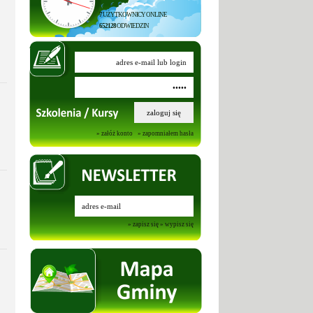
7
UŻYTKOWNICY ONLINE
652128
ODWIEDZIN
» załóż konto
» zapomniałem hasła
» zapisz się
» wypisz się