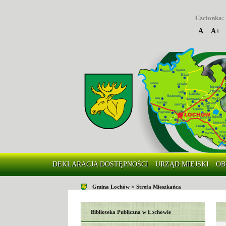
Czcionka:
A
A+
DEKLARACJA DOSTĘPNOŚCI
URZĄD MIEJSKI
OB
Gmina Łochów
Strefa Mieszkańca
Biblioteka Publiczna w Łochowie