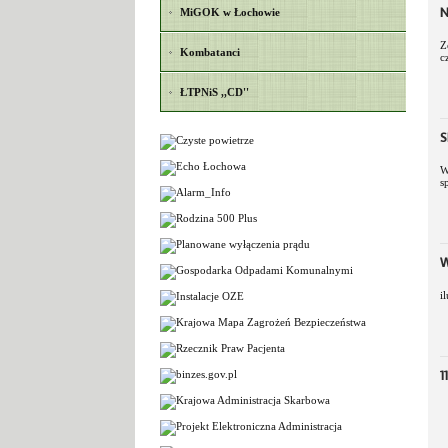
N
MiGOK w Łochowie
Z
Kombatanci
c
ŁTPNiS ,,CD''
S
W
s
W
i
1