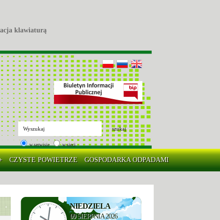
acja klawiaturą
szukaj
w serwisie
w sieci
+
CZYSTE POWIETRZE
GOSPODARKA ODPADAMI
NIEDZIELA
09
SIERPNIA 2026