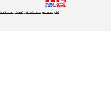
12 - Alarmuj, dzwoń, jeśli widzisz zagrożenie życia!