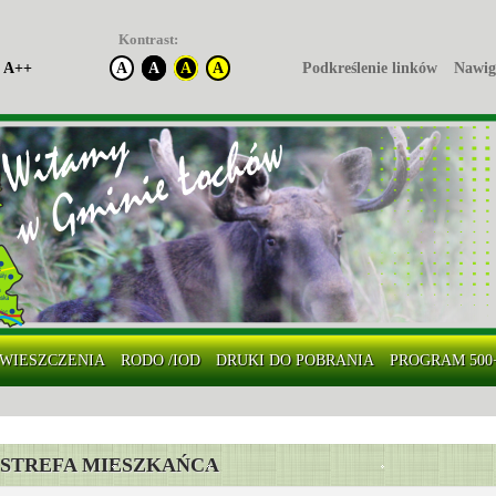
Kontrast:
A++
A
A
A
A
Podkreślenie linków
Nawig
WIESZCZENIA
RODO /IOD
DRUKI DO POBRANIA
PROGRAM 500
STREFA MIESZKAŃCA