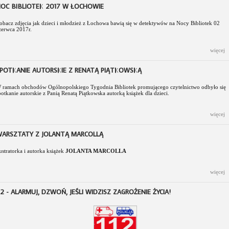
OC BIBLIOTEK 2017 W ŁOCHOWIE
obacz zdjęcia jak dzieci i młodzież z Łochowa bawią się w detektywów na Nocy Bibliotek 02
zerwca 2017r.
więcej
POTKANIE AUTORSKIE Z RENATĄ PIĄTKOWSKĄ
 ramach obchodów Ogólnopolskiego Tygodnia Bibliotek promującego czytelnictwo odbyło się
potkanie autorskie z Panią Renatą Piątkowska autorką książek dla dzieci.
więcej
ARSZTATY Z JOLANTĄ MARCOLLĄ
lustratorka i autorka książek
JOLANTA MARCOLLA
więcej
12 - ALARMUJ, DZWOŃ, JEŚLI WIDZISZ ZAGROŻENIE ŻYCIA!