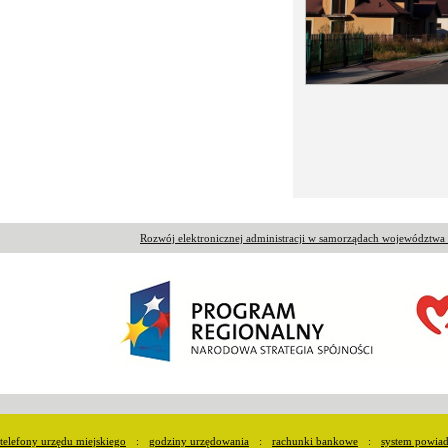
Rozwój elektronicznej administracji w samorządach województw
telefony urzędu miejskiego
:
godziny urzędowania
:
rachunki bankowe
:
system powia