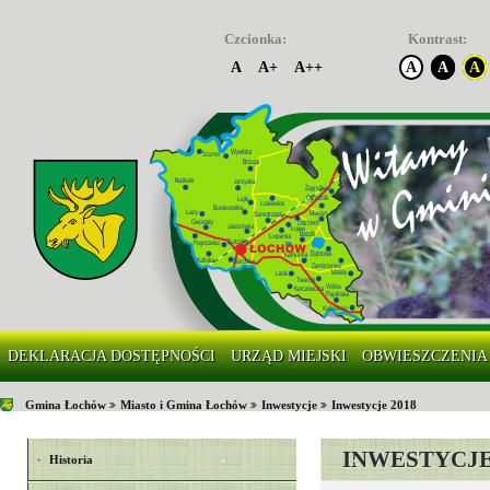
Czcionka:
Kontrast:
A
A+
A++
A
A
A
DEKLARACJA DOSTĘPNOŚCI
URZĄD MIEJSKI
OBWIESZCZENIA
Gmina Łochów
Miasto i Gmina Łochów
Inwestycje
Inwestycje 2018
INWESTYCJE
Historia