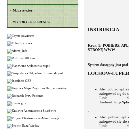
Mapa serwisu
WYBORY / REFERENDA
INSTRUKCJA
Krok 1: POBIERZ A
STRONĘ WWW
System dostępny jest pod
LOCHOW-LUPE.BI
Aby pobrać aplik
zalogować się do s
Link do
Android:
http://pl
Aby pobrać apli
zalogować się do 
Link do