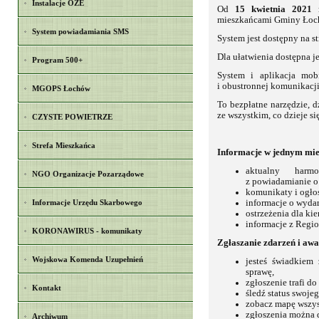
Instalacje OZE
Od
15 kwietnia 2021 
mieszkańcami Gminy Łoc
System powiadamiania SMS
System jest dostępny na s
Dla ułatwienia dostępna j
Program 500+
System i aplikacja mob
i obustronnej komunikac
MGOPS Łochów
To bezpłatne narzędzie, 
ze wszystkim, co dzieje si
CZYSTE POWIETRZE
Strefa Mieszkańca
Informacje w jednym mie
aktualny har
NGO Organizacje Pozarządowe
z powiadamianie o 
komunikaty i ogło
informacje o wyda
Informacje Urzędu Skarbowego
ostrzeżenia dla ki
informacje z Regi
KORONAWIRUS - komunikaty
Zgłaszanie zdarzeń i awa
Wojskowa Komenda Uzupełnień
jesteś świadkiem 
sprawę,
zgłoszenie trafi d
Kontakt
śledź status swoje
zobacz mapę wszys
zgłoszenia można d
Archiwum