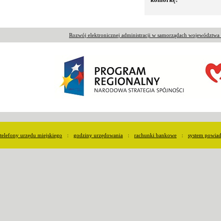
Rozwój elektronicznej administracji w samorządach województw
telefony urzędu miejskiego
:
godziny urzędowania
:
rachunki bankowe
:
system powia