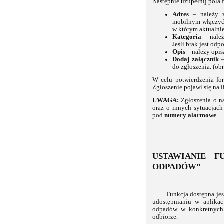
Następnie uzupełnij pola 
Adres
– należy z
mobilnym włączyć 
w którym aktualnie
Kategoria
– należ
Jeśli brak jest od
Opis
– należy opis
Dodaj załącznik
–
do zgłoszenia. (obr
W celu potwierdzenia fo
Zgłoszenie pojawi się na l
UWAGA:
Zgłoszenia o na
oraz o innych sytuacjac
pod
numery alarmowe
.
USTAWIANIE 
ODPADÓW”
Funkcja dostępna jest w
udostępnianiu w aplikac
odpadów w konkretnych
odbiorze.