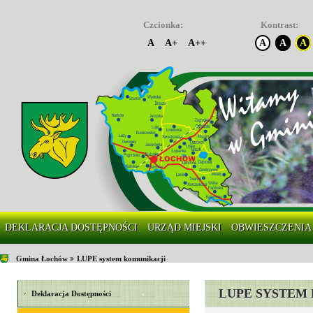
Czcionka:
Kontrast:
A
A+
A++
A
A
A
DEKLARACJA DOSTĘPNOŚCI
URZĄD MIEJSKI
OBWIESZCZENIA
Gmina Łochów
LUPE system komunikacji
LUPE SYSTEM
Deklaracja Dostępności