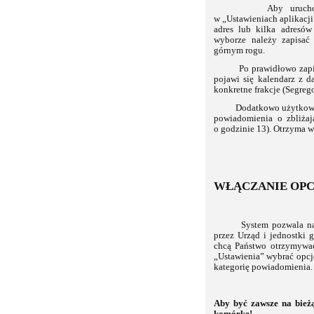
Aby uruchomić fun
w „Ustawieniach aplikacj
adres lub kilka adresó
wyborze należy zapisać
górnym rogu.
Po prawidłowo zapisan
pojawi się kalendarz z 
konkretne frakcje (Segreg
Dodatkowo użytkownik m
powiadomienia o zbliżaj
o godzinie 13). Otrzyma 
WŁĄCZANIE OP
System pozwala na pu
przez Urząd i jednostki 
chcą Państwo otrzymywać
„Ustawienia” wybrać opcj
kategorię powiadomienia
Aby być zawsze na bież
komórkę!