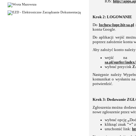
IOS:
http://apps.
Krok 2: LOGOWANIE
Do
lochow-lupe.bit-sa.pl
z
konta Google.
Do aplikacji wejść możn
poprzez założenie konta w
Aby założyć konto należy
wejść na 
sa.pl/surfer/index
wybrać przycisk
Z
Następnie należy Wypełni
komunikat o wysłaniu na 
potwierdzić.
Krok 3: Dodawanie ZG
Zgłoszenia można dodawa
nowe zgłoszenie przez w
wybrać opcję
„
Dod
kliknąć znak
"+"
z
uruchomić link:
ht