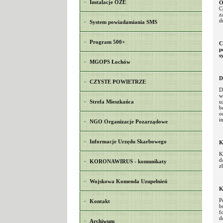
Instalacje OZE
O
C
z
d
System powiadamiania SMS
Program 500+
C
p
s
MGOPS Łochów
D
CZYSTE POWIETRZE
D
w
Strefa Mieszkańca
u
b
o
i
NGO Organizacje Pozarządowe
Informacje Urzędu Skarbowego
K
K
d
KORONAWIRUS - komunikaty
z
Wojskowa Komenda Uzupełnień
K
P
Kontakt
b
f
d
Archiwum