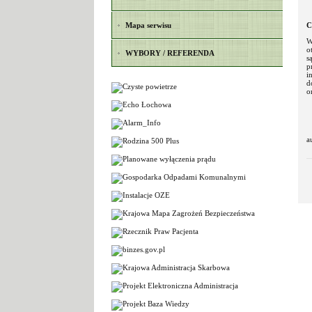
Mapa serwisu
C
W
o
WYBORY / REFERENDA
s
p
i
d
o
a