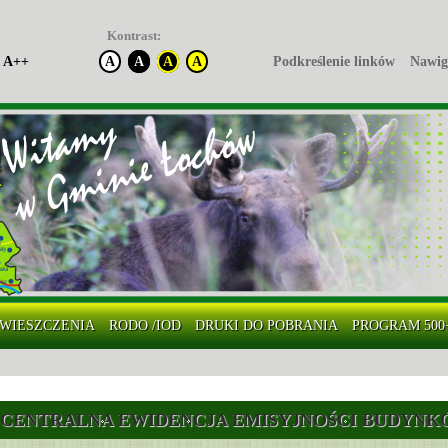
Kontrast:
A++
A
A
A
A
Podkreślenie linków
Nawig
WIESZCZENIA
RODO /IOD
DRUKI DO POBRANIA
PROGRAM 500
CENTRALNA EWIDENCJA EMISYJNOŚCI BUDYN