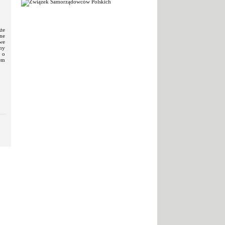
że
ne
owe
ny
 o
em