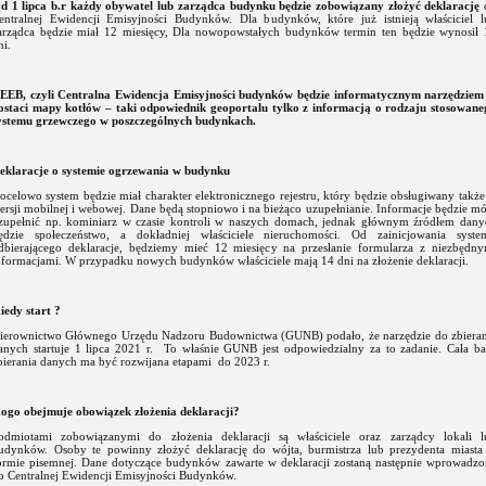
d 1 lipca b.r każdy obywatel lub zarządca budynku będzie zobowiązany złożyć deklarację
entralnej Ewidencji Emisyjności Budynków. Dla budynków, które już istnieją właściciel l
arządca będzie miał 12 miesięcy, Dla nowopowstałych budynków termin ten będzie wynosił 
ni.
EEB, czyli Centralna Ewidencja Emisyjności budynków będzie informatycznym narzędziem
ostaci mapy kotłów – taki odpowiednik geoportalu tylko z informacją o rodzaju stosowane
ystemu grzewczego w poszczególnych budynkach.
eklaracje o systemie ogrzewania w budynku
ocelowo system będzie miał charakter elektronicznego rejestru, który będzie obsługiwany takż
ersji mobilnej i webowej. Dane będą stopniowo i na bieżąco uzupełnianie. Informacje będzie m
zupełnić np. kominiarz w czasie kontroli w naszych domach, jednak głównym źródłem dany
ędzie społeczeństwo, a dokładniej właściciele nieruchomości. Od zainicjowania syste
dbierającego deklaracje, będziemy mieć 12 miesięcy na przesłanie formularza z niezbędny
nformacjami. W przypadku nowych budynków właściciele mają 14 dni na złożenie deklaracji.
iedy start ?
ierownictwo Głównego Urzędu Nadzoru Budownictwa (GUNB) podało, że narzędzie do zbieran
anych startuje 1 lipca 2021 r. To właśnie GUNB jest odpowiedzialny za to zadanie. Cała ba
bierania danych ma być rozwijana etapami do 2023 r.
ogo obejmuje obowiązek złożenia deklaracji?
odmiotami zobowiązanymi do złożenia deklaracji są właściciele oraz zarządcy lokali l
udynków. Osoby te powinny złożyć deklarację do wójta, burmistrza lub prezydenta miasta
ormie pisemnej. Dane dotyczące budynków zawarte w deklaracji zostaną następnie wprowadzo
o Centralnej Ewidencji Emisyjności Budynków.