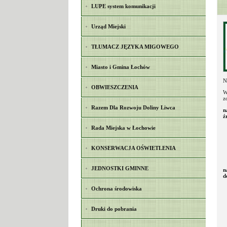
LUPE system komunikacji
Urząd Miejski
TŁUMACZ JĘZYKA MIGOWEGO
Miasto i Gmina Łochów
N
OBWIESZCZENIA
W
z
Razem Dla Rozwoju Doliny Liwca
n
ź
Rada Miejska w Łochowie
KONSERWACJA OŚWIETLENIA
JEDNOSTKI GMINNE
n
d
Ochrona środowiska
Druki do pobrania