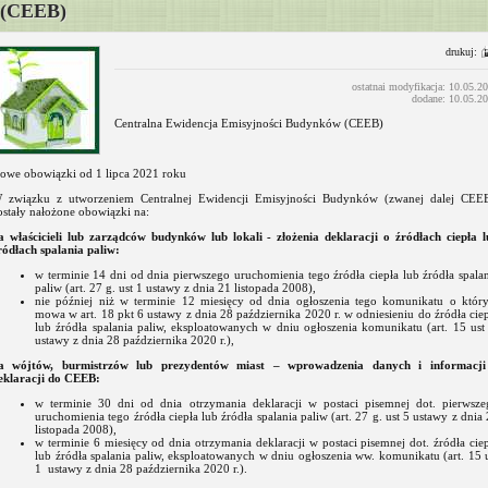
(CEEB)
drukuj:
ostatnai modyfikacja: 10.05.2
dodane: 10.05.2
Centralna Ewidencja Emisyjności Budynków (CEEB)
owe obowiązki od 1 lipca 2021 roku
 związku z utworzeniem Centralnej Ewidencji Emisyjności Budynków (zwanej dalej CEE
ostały nałożone obowiązki na:
a właścicieli lub zarządców budynków lub lokali - złożenia deklaracji o źródłach ciepła l
ródłach spalania paliw:
w terminie 14 dni od dnia pierwszego uruchomienia tego źródła ciepła lub źródła spala
paliw (art. 27 g. ust 1 ustawy z dnia 21 listopada 2008),
nie później niż w terminie 12 miesięcy od dnia ogłoszenia tego komunikatu o któr
mowa w art. 18 pkt 6 ustawy z dnia 28 października 2020 r. w odniesieniu do źródła cie
lub źródła spalania paliw, eksploatowanych w dniu ogłoszenia komunikatu (art. 15 us
ustawy z dnia 28 października 2020 r.),
a wójtów, burmistrzów lub prezydentów miast – wprowadzenia danych i informacji
eklaracji do CEEB:
w terminie 30 dni od dnia otrzymania deklaracji w postaci pisemnej dot. pierwsze
uruchomienia tego źródła ciepła lub źródła spalania paliw (art. 27 g. ust 5 ustawy z dnia
listopada 2008),
w terminie 6 miesięcy od dnia otrzymania deklaracji w postaci pisemnej dot. źródła cie
lub źródła spalania paliw, eksploatowanych w dniu ogłoszenia ww. komunikatu (art. 15 
1 ustawy z dnia 28 października 2020 r.).