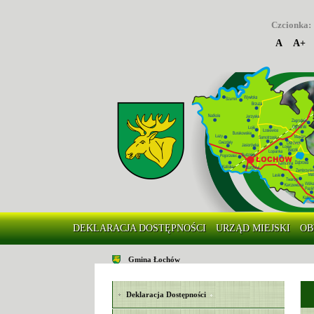
Czcionka:
A
A+
DEKLARACJA DOSTĘPNOŚCI
URZĄD MIEJSKI
OB
Gmina Łochów
Deklaracja Dostępności