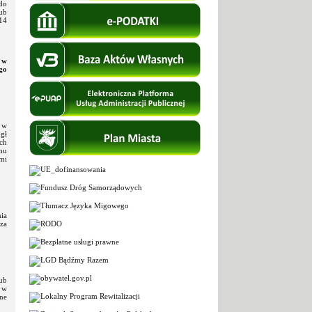
do
ub
14
 w
go
e w
ógł
ch
mu
mi
ia
za
ub
 w
ne