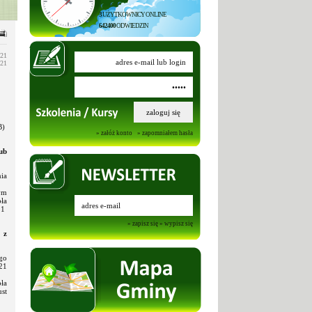
3
UŻYTKOWNICY ONLINE
642400
ODWIEDZIN
021
021
B)
» załóż konto
» zapomniałem hasła
ub
nia
ym
pła
t 1
» zapisz się
» wypisz się
 z
go
 21
pła
ust