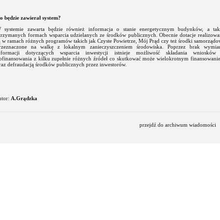
o będzie zawierał system?
 systemie zawarta będzie również informacja o stanie energetycznym budynków, a tak
trzymanych formach wsparcia udzielanych ze środków publicznych. Obecnie dotacje realizowa
ą w ramach różnych programów takich jak Czyste Powietrze, Mój Prąd czy też środki samorząd
rzeznaczone na walkę z lokalnym zanieczyszczeniem środowiska. Poprzez brak wymia
nformacji dotyczących wsparcia inwestycji istnieje możliwość składania wniosków
ofinansowania z kilku zupełnie różnych źródeł co skutkować może wielokrotnym finansowani
raz defraudacją środków publicznych przez inwestorów.
utor:
A.Grądzka
przejdź do archiwum wiadomości