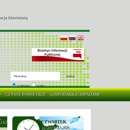
acja klawiaturą
szukaj
w serwisie
w sieci
+
CZYSTE POWIETRZE
GOSPODARKA ODPADAMI
KÓW
CZWARTEK
06
SIERPNIA 2026