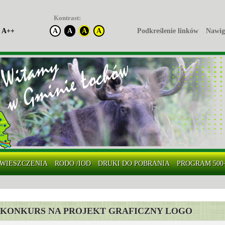
Kontrast:
A++
A
A
A
A
Podkreślenie linków
Nawig
WIESZCZENIA
RODO /IOD
DRUKI DO POBRANIA
PROGRAM 500
KONKURS NA PROJEKT GRAFICZNY LOGO