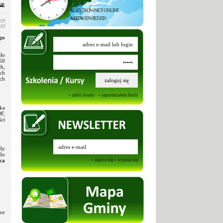
6
UŻYTKOWNICY ONLINE
643276
ODWIEDZIN
019
019
go
ło
50
h,
ch
ch
» załóż konto
» zapomniałem hasła
ka
F,
ci
dy
do
ca
» zapisz się
» wypisz się
or