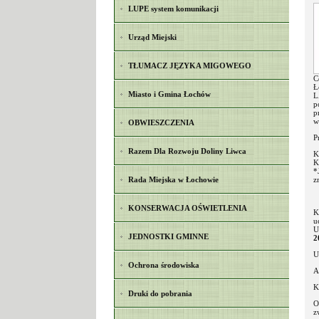
LUPE system komunikacji
Urząd Miejski
TŁUMACZ JĘZYKA MIGOWEGO
C
Ł
Miasto i Gmina Łochów
L
p
p
w
OBWIESZCZENIA
P
Razem Dla Rozwoju Doliny Liwca
K
K
*
Rada Miejska w Łochowie
z
KONSERWACJA OŚWIETLENIA
K
u
U
JEDNOSTKI GMINNE
2
U
Ochrona środowiska
A
K
Druki do pobrania
O
z