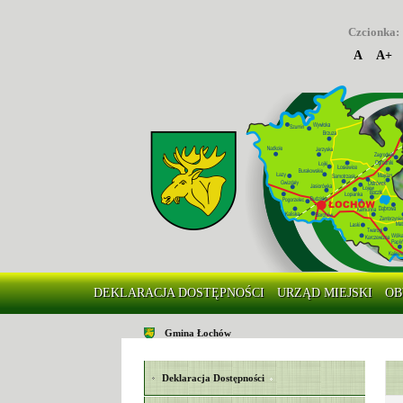
Czcionka:
A
A+
DEKLARACJA DOSTĘPNOŚCI
URZĄD MIEJSKI
OB
Gmina Łochów
Deklaracja Dostępności