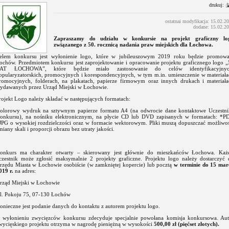
drukuj:
ostatnai modyfikacja: 15.02.2
dodane: 15.02.2
Zapraszamy do udziału w konkursie na projekt graficzny lo
związanego z 50. rocznicą nadania praw miejskich dla Łochowa.
elem konkursu jest wyłonienie logo, które w jubileuszowym 2019 roku będzie promowa
ochów. Przedmiotem konkursu jest zaprojektowanie i opracowanie projektu graficznego logo „
AT ŁOCHOWA”, które będzie miało zastosowanie do celów identyfikacyjnyc
opularyzatorskich, promocyjnych i korespondencyjnych, w tym m.in. umieszczenie w materiała
romocyjnych, folderach, na plakatach, papierze firmowym oraz innych drukach i materiała
ydawanych przez Urząd Miejski w Łochowie.
rojekt Logo należy składać w następujących formatach:
olorowy wydruk na sztywnym papierze formatu A4 (na odwrocie dane kontaktowe Uczestni
onkursu), na nośniku elektronicznym, na płycie CD lub DVD zapisanych w formatach: *PD
JPG o wysokiej rozdzielczości oraz w formacie wektorowym. Pliki muszą dopuszczać możliwoś
miany skali i proporcji obrazu bez utraty jakości.
onkurs ma charakter otwarty – skierowany jest głównie do mieszkańców Łochowa. Każ
czestnik może zgłosić maksymalnie 2 projekty graficzne. Projektu logo należy dostarczyć 
rzędu Miasta w Łochowie osobiście (w zamkniętej kopercie) lub pocztą
w terminie do 15 mar
019 r.
na adres:
rząd Miejski w Łochowie
l. Pokoju 75, 07-130 Łochów
onieczne jest podanie danych do kontaktu z autorem projektu logo.
 wyłonieniu zwycięzców konkursu zdecyduje specjalnie powołana komisja konkursowa. Aut
wycięskiego projektu otrzyma w nagrodę pieniężną w wysokości
500,00 zł (pięćset złotych).