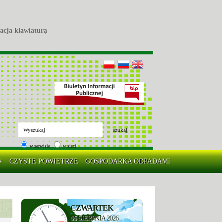
acja klawiaturą
szukaj
w serwisie
w sieci
+
CZYSTE POWIETRZE
GOSPODARKA ODPADAMI
CZWARTEK
06
SIERPNIA 2026