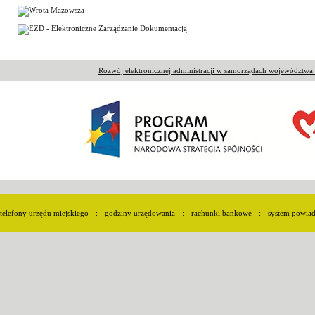
Rozwój elektronicznej administracji w samorządach województw
telefony urzędu miejskiego
:
godziny urzędowania
:
rachunki bankowe
:
system powia