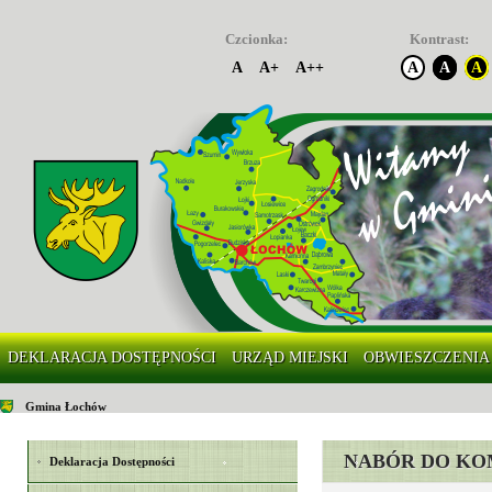
Czcionka:
Kontrast:
A
A+
A++
A
A
A
DEKLARACJA DOSTĘPNOŚCI
URZĄD MIEJSKI
OBWIESZCZENIA
Gmina Łochów
NABÓR DO KO
Deklaracja Dostępności