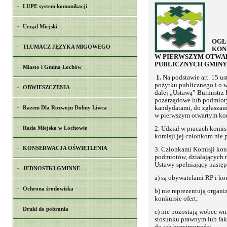
LUPE system komunikacji
Urząd Miejski
OGŁ
TŁUMACZ JĘZYKA MIGOWEGO
KON
W PIERWSZYM OTWAR
PUBLICZNYCH GMINY 
Miasto i Gmina Łochów
1.
Na podstawie art. 15 us
pożytku publicznego i o w
OBWIESZCZENIA
dalej „Ustawą” Burmistrz 
pozarządowe lub podmioty 
Razem Dla Rozwoju Doliny Liwca
kandydatami, do zgłaszani
w pierwszym otwartym konk
Rada Miejska w Łochowie
2. Udział w pracach komis
komisji jej członkom nie 
KONSERWACJA OŚWIETLENIA
3. Członkami Komisji konk
podmiotów, działających n
Ustawy spełniający następ
JEDNOSTKI GMINNE
a) są obywatelami RP i ko
Ochrona środowiska
b) nie reprezentują orga
konkursie ofert;
Druki do pobrania
c) nie pozostają wobec w
stosunku prawnym lub fak