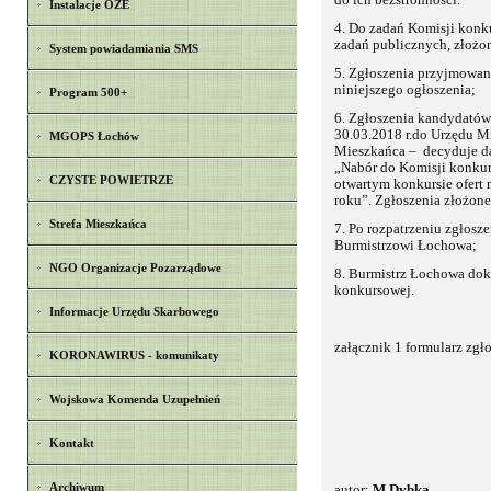
do ich bezstronności.
Instalacje OZE
4. Do zadań Komisji konku
zadań publicznych, złożo
System powiadamiania SMS
5. Zgłoszenia przyjmowane
niniejszego ogłoszenia;
Program 500+
6. Zgłoszenia kandydatów 
30.03.2018 r.do Urzędu Mi
MGOPS Łochów
Mieszkańca – decyduje da
„Nabór do Komisji konkur
CZYSTE POWIETRZE
otwartym konkursie ofert
roku”. Zgłoszenia złożone
Strefa Mieszkańca
7. Po rozpatrzeniu zgłosz
Burmistrzowi Łochowa;
NGO Organizacje Pozarządowe
8. Burmistrz Łochowa do
konkursowej.
Informacje Urzędu Skarbowego
załącznik 1 formularz zgł
KORONAWIRUS - komunikaty
Wojskowa Komenda Uzupełnień
Kontakt
Archiwum
autor:
M.Dybka