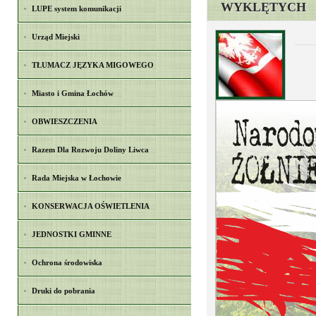
WYKLĘTYCH
LUPE system komunikacji
Urząd Miejski
TŁUMACZ JĘZYKA MIGOWEGO
Miasto i Gmina Łochów
OBWIESZCZENIA
Razem Dla Rozwoju Doliny Liwca
Rada Miejska w Łochowie
KONSERWACJA OŚWIETLENIA
JEDNOSTKI GMINNE
Ochrona środowiska
Druki do pobrania