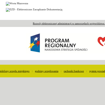
Rozwój elektronicznej administracji w samorządach województw
telefony urzędu miejskiego
:
godziny urzędowania
:
rachunki bankowe
:
system powia