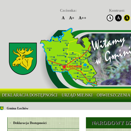
Czcionka:
Kontrast:
A
A+
A++
A
A
A
DEKLARACJA DOSTĘPNOŚCI
URZĄD MIEJSKI
OBWIESZCZENIA
Gmina Łochów
NARODOWY DZ
Deklaracja Dostępności