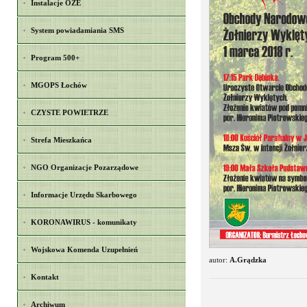
Instalacje OZE
System powiadamiania SMS
Program 500+
MGOPS Łochów
CZYSTE POWIETRZE
Strefa Mieszkańca
NGO Organizacje Pozarządowe
Informacje Urzędu Skarbowego
KORONAWIRUS - komunikaty
Wojskowa Komenda Uzupełnień
autor:
A.Grądzka
Kontakt
Archiwum