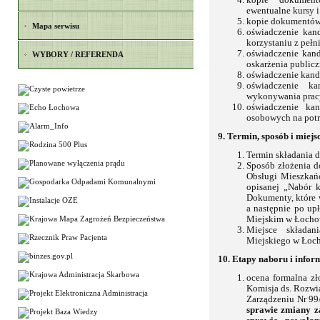
kopie dokument
ewentualne kursy i
kopie dokumentów 
Mapa serwisu
oświadczenie kan
korzystaniu z pełn
oświadczenie kand
WYBORY / REFERENDA
oskarżenia public
oświadczenie kand
oświadczenie k
wykonywania pracy
oświadczenie ka
osobowych na potr
9. Termin, sposób i miej
Termin składania 
Sposób złożenia 
Obsługi Mieszkań
opisanej „Nabór k
Dokumenty, które 
a następnie po up
Miejskim w Łocho
Miejsce składa
Miejskiego w Łoch
10. Etapy naboru i infor
ocena formalna z
Komisja ds. Rozw
Zarządzeniu Nr 99
sprawie zmiany z