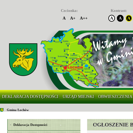
Czcionka:
Kontrast:
A
A+
A++
A
A
A
DEKLARACJA DOSTĘPNOŚCI
URZĄD MIEJSKI
OBWIESZCZENIA
Gmina Łochów
OGŁOSZENIE 
Deklaracja Dostępności