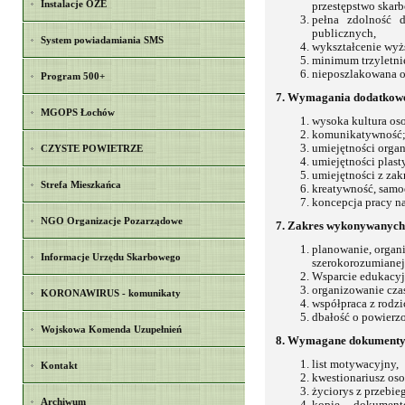
Instalacje OZE
przestępstwo skar
pełna zdolność 
publicznych,
System powiadamiania SMS
wykształcenie wyż
minimum trzyletni
nieposzlakowana o
Program 500+
7. Wymagania dodatkowe
MGOPS Łochów
wysoka kultura oso
komunikatywność
umiejętności organ
CZYSTE POWIETRZE
umiejętności plas
umiejętności z zakr
Strefa Mieszkańca
kreatywność, samo
koncepcja pracy na
NGO Organizacje Pozarządowe
7. Zakres wykonywanych 
planowanie, organ
Informacje Urzędu Skarbowego
szerokorozumianej 
Wsparcie edukacyj
organizowanie cza
KORONAWIRUS - komunikaty
współpraca z rodzi
dbałość o powierz
Wojskowa Komenda Uzupełnień
8. Wymagane dokumenty
list motywacyjny,
Kontakt
kwestionariusz oso
życiorys z przebie
Archiwum