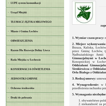
LUPE system komunikacji
Urząd Miejski
TŁUMACZ JĘZYKA MIGOWEGO
zapr
Miasto i Gmina Łochów
1. Wymiar czasu pracy:
m
OBWIESZCZENIA
2. Miejsce wykonywania
Brzuza, Kaliska, Łochów
Razem Dla Rozwoju Doliny Liwca
przez Gminę Łochów, 
Nadbużańskiego Armii 
Gimnazjalnymi w Łoch
Rada Miejska w Łochowie
Konopnickiej w Łocho
Oddziałami Gimnazjal
Sienkiewicza z Oddział
KONSERWACJA OŚWIETLENIA
Orła Białego z Oddział
3. Rodzaj umowy:
umowa 
JEDNOSTKI GMINNE
4. Wynagrodzenie:
w kw
Ochrona środowiska
przedłożenia rachunku prz
5. Wymagania niezbędne
Druki do pobrania
obywatelstwo pols
niekaralność za p