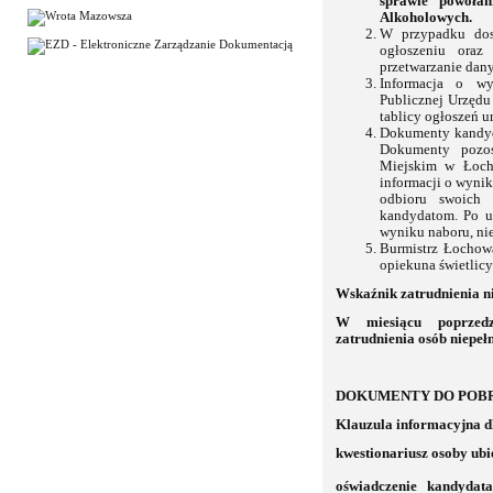
sprawie powołan
Alkoholowych.
W przypadku dos
ogłoszeniu oraz
przetwarzanie dan
Informacja o wy
Publicznej Urzęd
tablicy ogłoszeń
Dokumenty kandyd
Dokumenty pozo
Miejskim w Łoch
informacji o wyni
odbioru swoich
kandydatom. Po u
wyniku naboru, n
Burmistrz Łochow
opiekuna świetlicy
Wskaźnik zatrudnienia n
W miesiącu poprzedz
zatrudnienia osób niepeł
DOKUMENTY DO POBR
Klauzula informacyjna d
kwestionariusz osoby ubie
oświadczenie kandydat