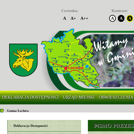
Czcionka:
Kontrast:
A
A+
A++
A
A
A
DEKLARACJA DOSTĘPNOŚCI
URZĄD MIEJSKI
OBWIESZCZENIA
Gmina Łochów
PISMO PREZES
Deklaracja Dostępności