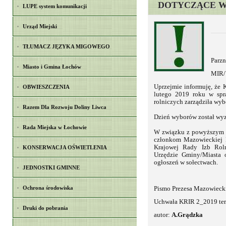
DOTYCZĄCE W
LUPE system komunikacji
Urząd Miejski
TŁUMACZ JĘZYKA MIGOWEGO
Parzn
Miasto i Gmina Łochów
MIR/
Uprzejmie informuję, że 
OBWIESZCZENIA
lutego 2019 roku w spr
rolniczych zarządziła wyb
Razem Dla Rozwoju Doliny Liwca
Dzień wyborów został wyz
Rada Miejska w Łochowie
W związku z powyższym z
członkom Mazowieckiej I
Krajowej Rady Izb Roln
KONSERWACJA OŚWIETLENIA
Urzędzie Gminy/Miasta o
ogłoszeń w sołectwach.
JEDNOSTKI GMINNE
Ochrona środowiska
Pismo Prezesa Mazowiecki
Uchwała KRIR 2_2019 te
Druki do pobrania
autor:
A.Grądzka