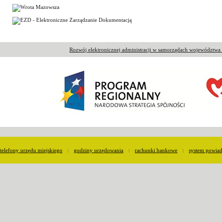
Rozwój elektronicznej administracji w samorządach województw
telefony urzędu miejskiego
:
godziny urzędowania
:
rachunki bankowe
:
system powia