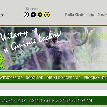
Kontrast:
A++
A
A
A
A
Podkreślenie linków
Nawig
WIESZCZENIA
RODO /IOD
DRUKI DO POBRANIA
PROGRAM 500
UWAGA ASF - SPOTKANIE Z POWIATOWYM