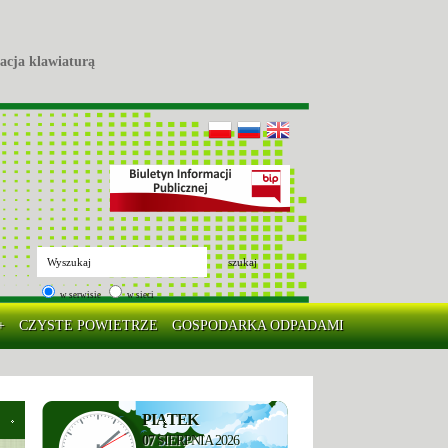
acja klawiaturą
szukaj
w serwisie
w sieci
+
CZYSTE POWIETRZE
GOSPODARKA ODPADAMI
PIĄTEK
07
SIERPNIA 2026