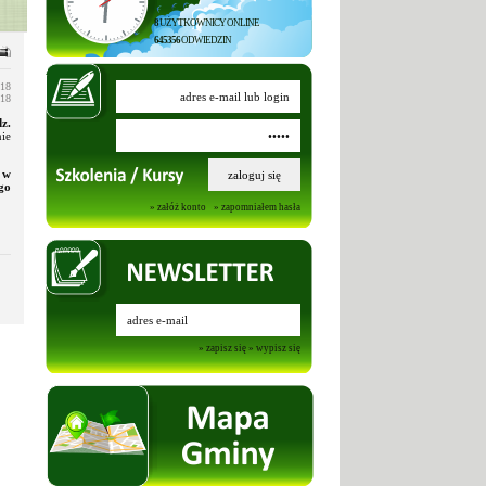
8
UŻYTKOWNICY ONLINE
645356
ODWIEDZIN
018
018
z.
ie
 w
go
» załóż konto
» zapomniałem hasła
» zapisz się
» wypisz się