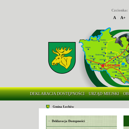
Czcionka:
A
A+
DEKLARACJA DOSTĘPNOŚCI
URZĄD MIEJSKI
OB
Gmina Łochów
Deklaracja Dostępności