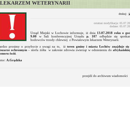
LEKARZEM WETERYNARII
drukuj:
ostatnai modyfikacja: 05.07.2
dodane: 05.07.2
Urząd Miejski w Łochowie informuje, iż dnia
13.07.2018 roku o god
9.00
w Sali konferencyjnej Urzędu
p. 107
odbędzie się spotkan
hodowców trzody chlewnej z Powiatowym lekarzem Weterynarii.
ardzo prosimy o przybycie z uwagi na to, iż
teren gminy i miasta Łochów znajduje się
bszarze ochronnym
– strefa żółta w zakresie zdrowia zwierząt w odniesieniu do
afrykańskie
omoru świń
.
utor:
A.Grądzka
przejdź do archiwum wiadomości