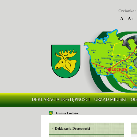
Czcionka:
A
A+
DEKLARACJA DOSTĘPNOŚCI
URZĄD MIEJSKI
OB
Gmina Łochów
Deklaracja Dostępności