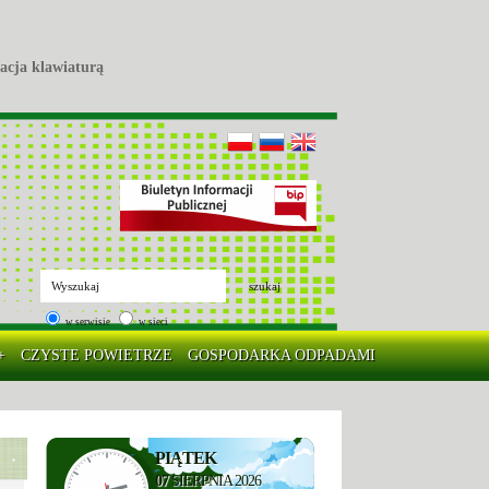
acja klawiaturą
szukaj
w serwisie
w sieci
+
CZYSTE POWIETRZE
GOSPODARKA ODPADAMI
PIĄTEK
07
SIERPNIA 2026