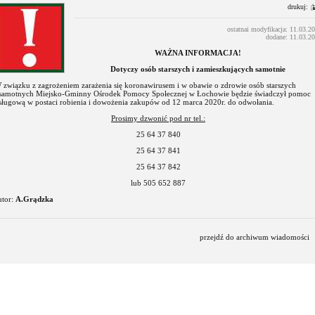
drukuj:
ostatnai modyfikacja: 11.03.2
dodane: 11.03.2
WAŻNA INFORMACJA!
Dotyczy osób starszych i zamieszkujących samotnie
 związku z zagrożeniem zarażenia się koronawirusem i w obawie o zdrowie osób starszych
 samotnych Miejsko-Gminny Ośrodek Pomocy Społecznej w Łochowie będzie świadczył pomoc
sługową w postaci robienia i dowożenia zakupów od 12 marca 2020r. do odwołania.
Prosimy dzwonić pod nr tel.:
25 64 37 840
25 64 37 841
25 64 37 842
lub 505 652 887
utor:
A.Grądzka
przejdź do archiwum wiadomości