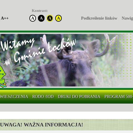
Kontrast:
A++
A
A
A
A
Podkreślenie linków
Nawig
WIESZCZENIA
RODO /IOD
DRUKI DO POBRANIA
PROGRAM 500
UWAGA! WAŻNA INFORMACJA!