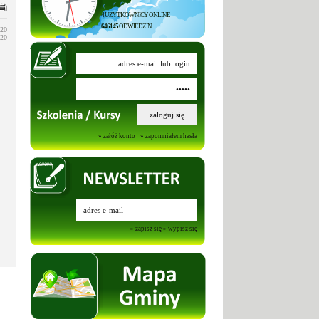
4
UŻYTKOWNICY ONLINE
646145
ODWIEDZIN
020
020
» załóż konto
» zapomniałem hasła
» zapisz się
» wypisz się