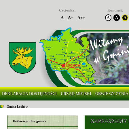
Czcionka:
Kontrast:
A
A+
A++
A
A
A
DEKLARACJA DOSTĘPNOŚCI
URZĄD MIEJSKI
OBWIESZCZENIA
Gmina Łochów
ZAPRASZAMY 
Deklaracja Dostępności