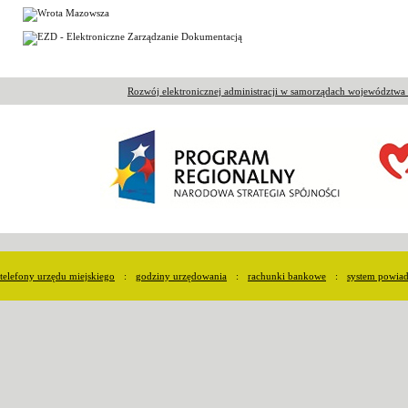
Rozwój elektronicznej administracji w samorządach województw
telefony urzędu miejskiego
:
godziny urzędowania
:
rachunki bankowe
:
system powia