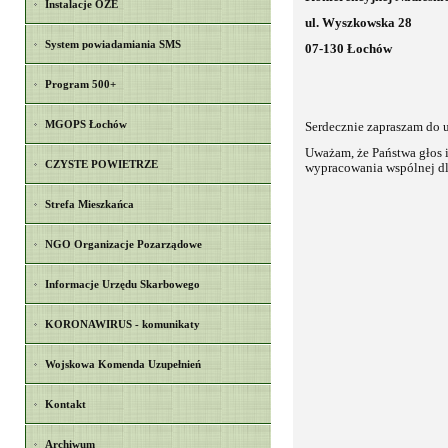
Instalacje OZE
ul. Wyszkowska 28
System powiadamiania SMS
07-130 Łochów
Program 500+
MGOPS Łochów
Serdecznie zapraszam do u
Uważam, że Państwa głos 
CZYSTE POWIETRZE
wypracowania wspólnej dl
Strefa Mieszkańca
NGO Organizacje Pozarządowe
Informacje Urzędu Skarbowego
KORONAWIRUS - komunikaty
Wojskowa Komenda Uzupełnień
Kontakt
Archiwum