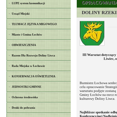
OPRACOWANIA
LUPE system komunikacji
DOLINY RZEKI
Urząd Miejski
TŁUMACZ JĘZYKA MIGOWEGO
Miasto i Gmina Łochów
OBWIESZCZENIA
III Warsztat dotyczący
Razem Dla Rozwoju Doliny Liwca
Liwiec, o
Rada Miejska w Łochowie
KONSERWACJA OŚWIETLENIA
Burmistrz Łochowa serdec
JEDNOSTKI GMINNE
celu opracowanie Strategi
warsztatu podjęte zostan
Gminy Łochów na rzecz roz
Ochrona środowiska
kulturowy Doliny Liwca.
Druki do pobrania
Najbliższe spotkanie odbę
Konferencyjnej Nadleśn