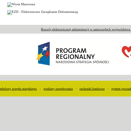
Rozwój elektronicznej administracji w samorządach województw
telefony urzędu miejskiego
:
godziny urzędowania
:
rachunki bankowe
:
system powia