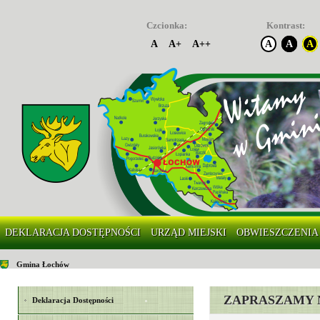
Czcionka:
Kontrast:
A
A+
A++
A
A
A
DEKLARACJA DOSTĘPNOŚCI
URZĄD MIEJSKI
OBWIESZCZENIA
Gmina Łochów
ZAPRASZAMY 
Deklaracja Dostępności