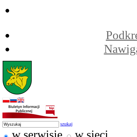
Podkre
Nawiga
szukaj
w serwisie
w sieci