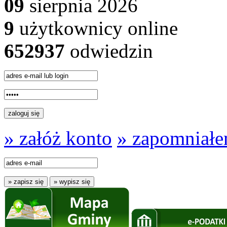
09
sierpnia 2026
9
użytkownicy online
652937
odwiedzin
» załóż konto
» zapomniałe
» zapisz się
» wypisz się