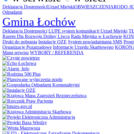
Deklaracja Dostępności
Urząd Miejski
OBWIESZCZENIA
RODO /I
Odpadami
Gmina Łochów
Deklaracja Dostępności
LUPE system komunikacji
Urząd Miejski
T
Razem Dla Rozwoju Doliny Liwca
Rada Miejska w Łochowie
KON
Druki do pobrania
Instalacje OZE
System powiadamiania SMS
Prog
Organizacje Pozarządowe
Informacje Urzędu Skarbowego
KORONAW
Mapa serwisu
WYBORY / REFERENDA