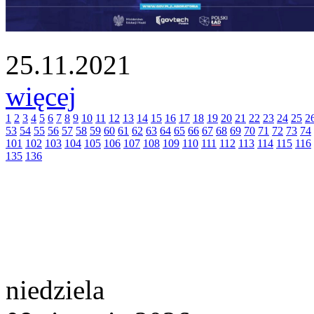
25.11.2021
więcej
1
2
3
4
5
6
7
8
9
10
11
12
13
14
15
16
17
18
19
20
21
22
23
24
25
2
53
54
55
56
57
58
59
60
61
62
63
64
65
66
67
68
69
70
71
72
73
74
101
102
103
104
105
106
107
108
109
110
111
112
113
114
115
116
135
136
niedziela