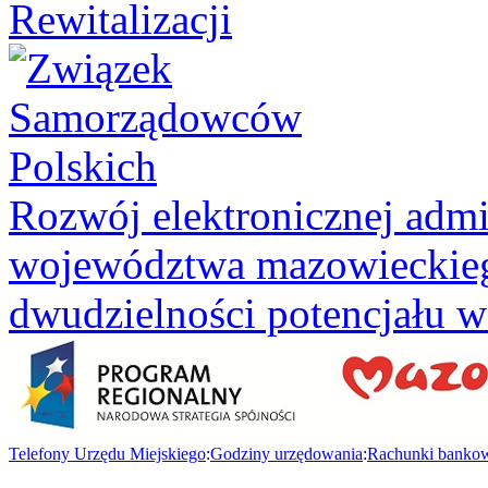
Rozwój elektronicznej admi
województwa mazowieckieg
dwudzielności potencjału 
Telefony Urzędu Miejskiego
:
Godziny urzędowania
:
Rachunki banko