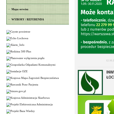
Mapa serwisu
WYBORY / REFERENDA
12.10.
INW
ŁO