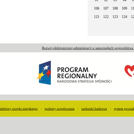
106
107
108
109
1
121
122
123
124
1
Rozwój elektronicznej administracji w samorządach województw
telefony urzędu miejskiego
:
godziny urzędowania
:
rachunki bankowe
:
system powia