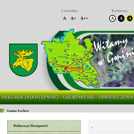
Czcionka:
Kontrast:
A
A+
A++
A
A
A
DEKLARACJA DOSTĘPNOŚCI
URZĄD MIEJSKI
OBWIESZCZENIA
Gmina Łochów
.
Deklaracja Dostępności