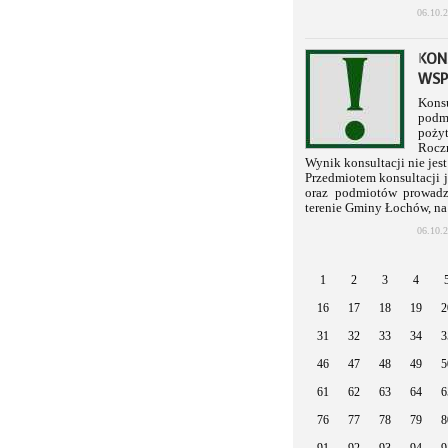
06.10.
KON
WSP
Kons
podmi
poży
Rocz
Wynik konsultacji nie jes
Przedmiotem konsultacji j
oraz podmiotów prowadzą
terenie Gminy Łochów, na
06.10.
1
2
3
4
16
17
18
19
2
31
32
33
34
3
46
47
48
49
5
61
62
63
64
6
76
77
78
79
8
91
92
93
94
9