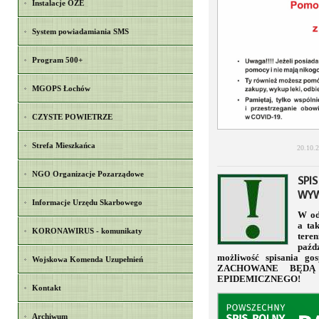
Instalacje OZE
System powiadamiania SMS
Program 500+
MGOPS Łochów
CZYSTE POWIETRZE
Strefa Mieszkańca
20.10.
NGO Organizacje Pozarządowe
SPI
WYW
Informacje Urzędu Skarbowego
W od
a ta
KORONAWIRUS - komunikaty
tere
paźd
możliwość spisania go
Wojskowa Komenda Uzupełnień
ZACHOWANE BĘDĄ 
EPIDEMICZNEGO!
Kontakt
Archiwum