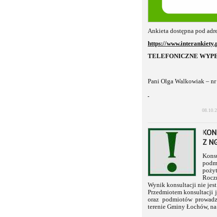
Ankieta dostępna pod adr
https://www.interankiety
TELEFONICZNE WYPE
Pani Olga Walkowiak – nr 
08.10.
KON
Z N
Kons
podmi
poży
Rocz
Wynik konsultacji nie jes
Przedmiotem konsultacji j
oraz podmiotów prowadzą
terenie Gminy Łochów, na