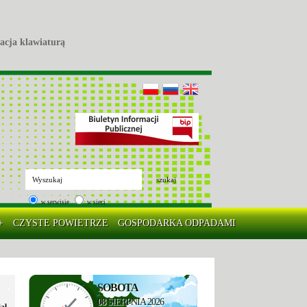
acja klawiaturą
szukaj
w serwisie
w sieci
+
CZYSTE POWIETRZE
GOSPODARKA ODPADAMI
SOBOTA
08
SIERPNIA 2026
ał