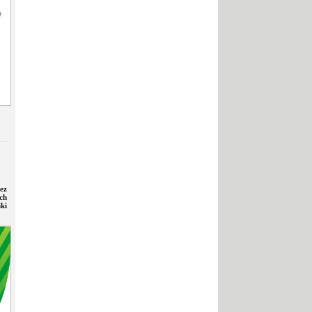
ez
ch
ki