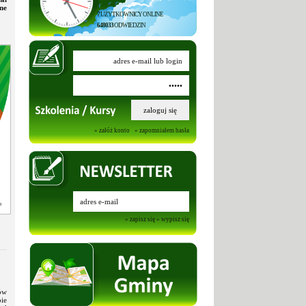
ne
7
UŻYTKOWNICY ONLINE
648033
ODWIEDZIN
» załóż konto
» zapomniałem hasła
» zapisz się
» wypisz się
ów
ie