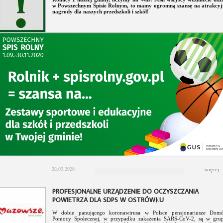
w Powszechnym Spisie Rolnym, to mamy ogromną szansę na atrakcyj
nagrody dla naszych przedszkoli i szkół!
28.09.2020
więcej
PROFESJONALNE URZĄDZENIE DO OCZYSZCZANIA
POWIETRZA DLA SDPS W OSTRÓWKU
W dobie panującego koronawirusa w Polsce pensjonariusze Dom
Pomocy Społecznej, w przypadku zakażenia SARS-CoV-2, są w grup