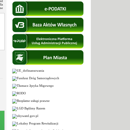
ed
la
zne