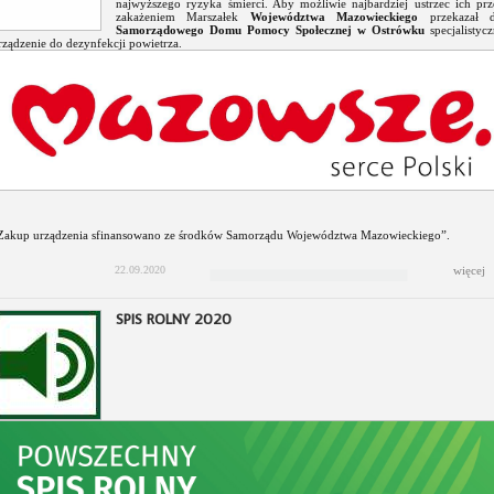
najwyższego ryzyka śmierci. Aby możliwie najbardziej ustrzec ich prz
zakażeniem Marszałek
Województwa Mazowieckiego
przekazał d
Samorządowego Domu Pomocy Społecznej w Ostrówku
specjalistyc
rządzenie do dezynfekcji powietrza.
Zakup urządzenia sfinansowano ze środków Samorządu Województwa Mazowieckiego”.
22.09.2020
więcej
SPIS ROLNY 2020