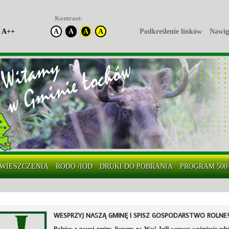
Kontrast:
A++
A
A
A
A
Podkreślenie linków
Nawig
WIESZCZENIA
RODO /IOD
DRUKI DO POBRANIA
PROGRAM 500
WESPRZYJ NASZĄ GMINĘ I SPISZ GOSPODARSTWO ROLNE!
Rolnicy z naszej gminy, liczymy na Was! Jeśli wszyscy weźmiecie udzi