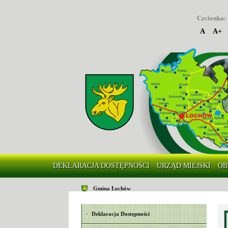
Czcionka:
A
A+
DEKLARACJA DOSTĘPNOŚCI
URZĄD MIEJSKI
OB
Gmina Łochów
Deklaracja Dostępności