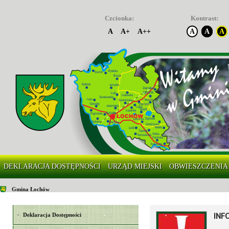
Czcionka:
Kontrast:
A
A+
A++
A
A
A
DEKLARACJA DOSTĘPNOŚCI
URZĄD MIEJSKI
OBWIESZCZENIA
Gmina Łochów
INF
Deklaracja Dostępności