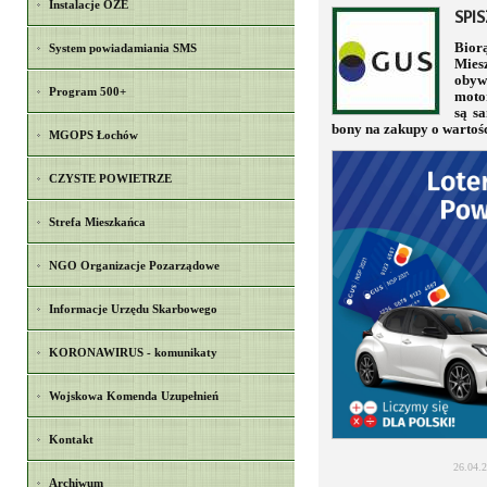
Instalacje OZE
SPI
Bior
System powiadamiania SMS
Miesz
obywa
Program 500+
moto
są s
bony na zakupy o wartości
MGOPS Łochów
CZYSTE POWIETRZE
Strefa Mieszkańca
NGO Organizacje Pozarządowe
Informacje Urzędu Skarbowego
KORONAWIRUS - komunikaty
Wojskowa Komenda Uzupełnień
Kontakt
26.04.
Archiwum