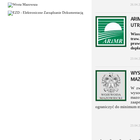
26.04.
ARI
UTR
Wios
traw
prawe
dopł
23.04.
WYS
MAZ
W zw
wysoc
mazo
zaap
ograniczyć do minimum mo
23.04.