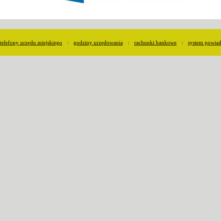
telefony urzędu miejskiego
:
godziny urzędowania
:
rachunki bankowe
:
system powia