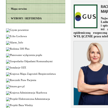
RAC
Mapa serwisu
MAJ
Najw
WYBORY / REFERENDA
Ludno
i spi
też 
epidemiczną rozpoczn
WYŁĄCZNIE przez telef