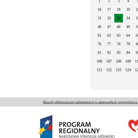
1
2
3
4
16
17
18
19
2
31
32
33
34
3
46
47
48
49
5
61
62
63
64
6
76
77
78
79
8
91
92
93
94
9
106
107
108
109
1
121
122
123
124
1
Rozwój elektronicznej administracji w samorządach województw