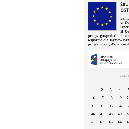
ŚRO
OS
Samo
w Os
Oper
II Os
pracy, gospodarki i e
wsparcia dla Domów Pom
projektu pn. „Wsparcie 
29.12.
1
2
3
4
16
17
18
19
2
31
32
33
34
3
46
47
48
49
5
61
62
63
64
6