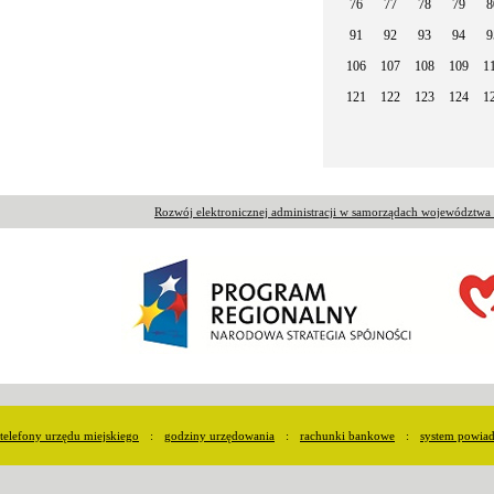
76
77
78
79
8
91
92
93
94
9
106
107
108
109
1
121
122
123
124
1
Rozwój elektronicznej administracji w samorządach województw
telefony urzędu miejskiego
:
godziny urzędowania
:
rachunki bankowe
:
system powia