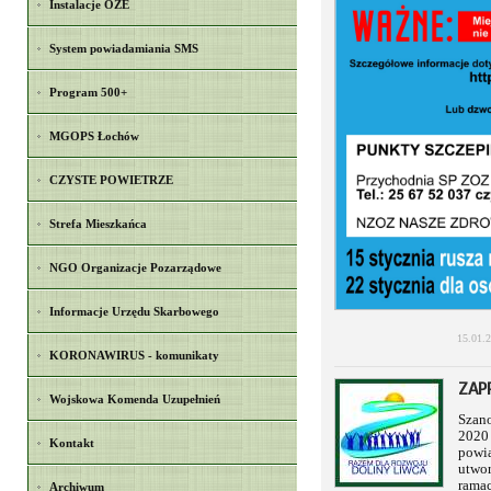
Instalacje OZE
System powiadamiania SMS
Program 500+
MGOPS Łochów
CZYSTE POWIETRZE
Strefa Mieszkańca
NGO Organizacje Pozarządowe
Informacje Urzędu Skarbowego
15.01.
KORONAWIRUS - komunikaty
ZAP
Wojskowa Komenda Uzupełnień
Szan
2020 
Kontakt
powi
utwo
ramac
Archiwum