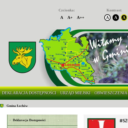
Czcionka:
Kontrast:
A
A+
A++
A
A
A
DEKLARACJA DOSTĘPNOŚCI
URZĄD MIEJSKI
OBWIESZCZENIA
Gmina Łochów
#SZ
Deklaracja Dostępności