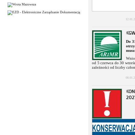
12.01.
KGW
Do 3
otrz
muszą
Wnios
od 5 czerwca do 30 wrześn
zależności od liczby czło
08.01.
KON
202