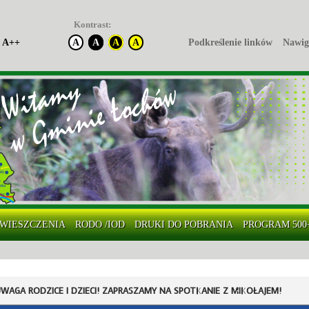
Kontrast:
A++
A
A
A
A
Podkreślenie linków
Nawig
WIESZCZENIA
RODO /IOD
DRUKI DO POBRANIA
PROGRAM 500
WAGA RODZICE I DZIECI! ZAPRASZAMY NA SPOTKANIE Z MIKOŁAJEM!