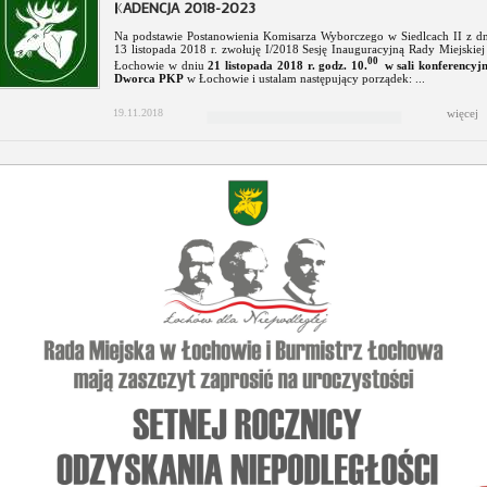
KADENCJA 2018-2023
Na podstawie Postanowienia Komisarza Wyborczego w Siedlcach II z dn
13 listopada 2018 r. zwołuję I/2018 Sesję Inauguracyjną Rady Miejskie
00
Łochowie w dniu
21 listopada 2018 r. godz. 10.
w sali konferencyj
Dworca PKP
w Łochowie i ustalam następujący porządek: ...
19.11.2018
więcej