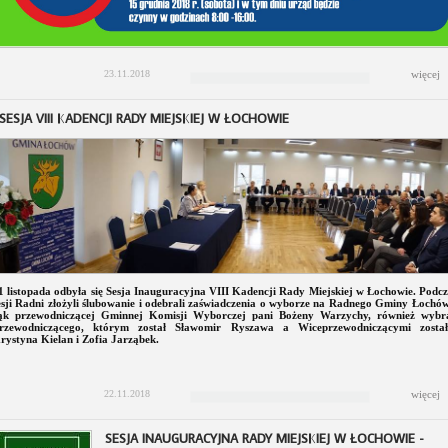
23.11.2018
więcej
 SESJA VIII KADENCJI RADY MIEJSKIEJ W ŁOCHOWIE
1 listopada odbyła się Sesja Inauguracyjna VIII Kadencji Rady Miejskiej w Łochowie. Podcz
esji Radni złożyli ślubowanie i odebrali zaświadczenia o wyborze na Radnego Gminy Łochów
ąk przewodniczącej Gminnej Komisji Wyborczej pani Bożeny Warzychy, również wybra
rzewodniczącego, którym został Sławomir Ryszawa a Wiceprzewodniczącymi został
rystyna Kielan i Zofia Jarząbek.
22.11.2018
więcej
SESJA INAUGURACYJNA RADY MIEJSKIEJ W ŁOCHOWIE -