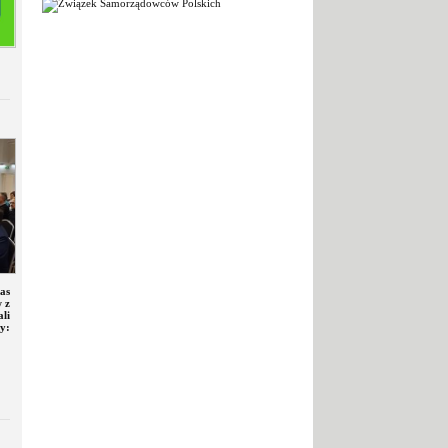
as
 z
li
y: