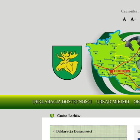
Czcionka:
A
A+
DEKLARACJA DOSTĘPNOŚCI
URZĄD MIEJSKI
OB
Gmina Łochów
U
Deklaracja Dostępności