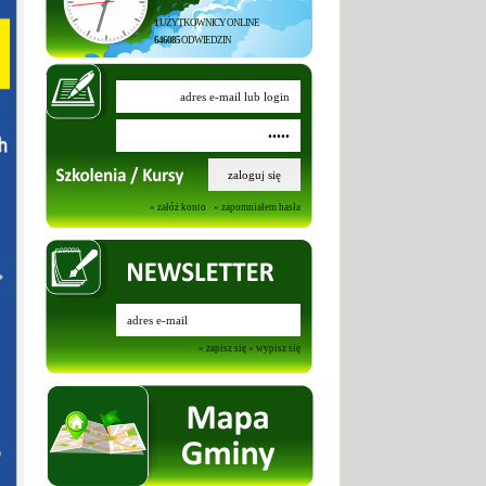
1
UŻYTKOWNICY ONLINE
646085
ODWIEDZIN
» załóż konto
» zapomniałem hasła
» zapisz się
» wypisz się