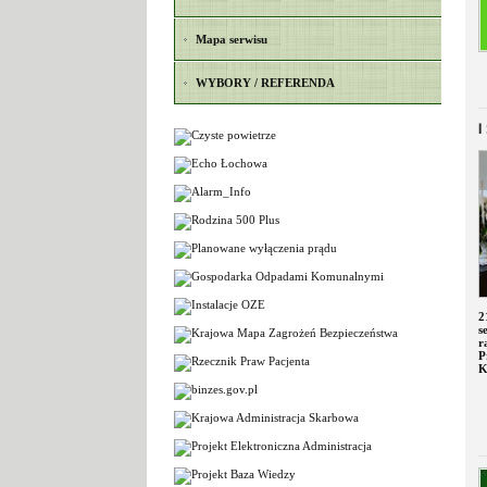
Mapa serwisu
WYBORY / REFERENDA
I
2
s
r
P
K