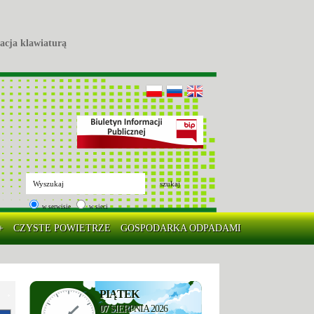
acja klawiaturą
szukaj
w serwisie
w sieci
+
CZYSTE POWIETRZE
GOSPODARKA ODPADAMI
PIĄTEK
07
SIERPNIA 2026