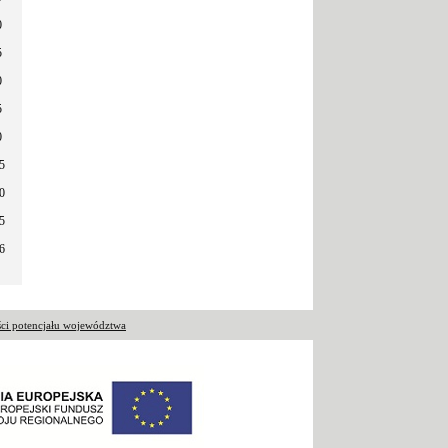
0
5
0
5
0
5
0
5
6
ci potencjału województwa