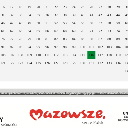
16
17
18
19
20
21
22
23
24
25
26
27
28
29
3
31
32
33
34
35
36
37
38
39
40
41
42
43
44
4
46
47
48
49
50
51
52
53
54
55
56
57
58
59
6
61
62
63
64
65
66
67
68
69
70
71
72
73
74
7
76
77
78
79
80
81
82
83
84
85
86
87
88
89
9
91
92
93
94
95
96
97
98
99
100
101
102
103
104
10
106
107
108
109
110
111
112
113
114
115
116
117
118
119
12
121
122
123
124
125
126
127
128
129
130
131
132
133
134
13
13
ministracji w samorządach województwa mazowieckiego wspomagającej niwelowanie dwudzielnoś