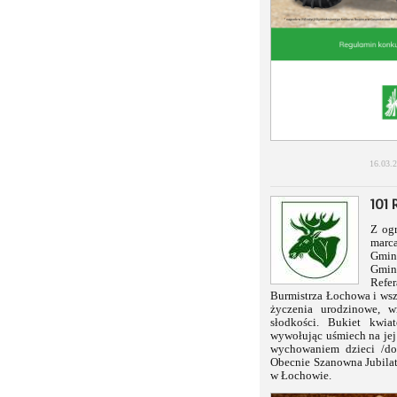
16.03.
101
Z ogr
marc
Gmin
Gmin
Refe
Burmistrza Łochowa i wsz
życzenia urodzinowe, w
słodkości. Bukiet kwiat
wywołując uśmiech na jej t
wychowaniem dzieci /do
Obecnie Szanowna Jubilat
w Łochowie.