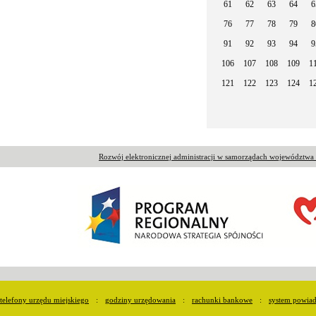
61
62
63
64
6
76
77
78
79
8
91
92
93
94
9
106
107
108
109
1
121
122
123
124
1
Rozwój elektronicznej administracji w samorządach województw
telefony urzędu miejskiego
:
godziny urzędowania
:
rachunki bankowe
:
system powia