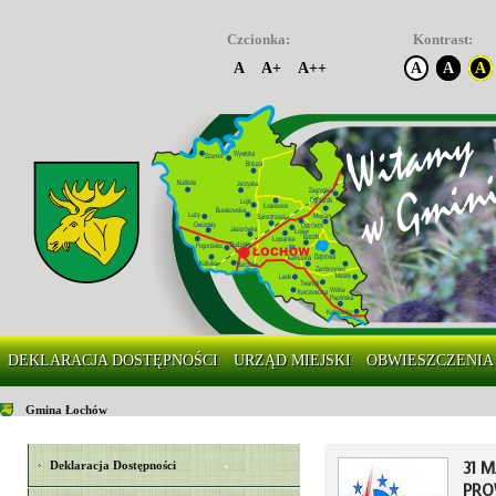
Czcionka:
Kontrast:
A
A+
A++
A
A
A
DEKLARACJA DOSTĘPNOŚCI
URZĄD MIEJSKI
OBWIESZCZENIA
Gmina Łochów
31 
Deklaracja Dostępności
PRO