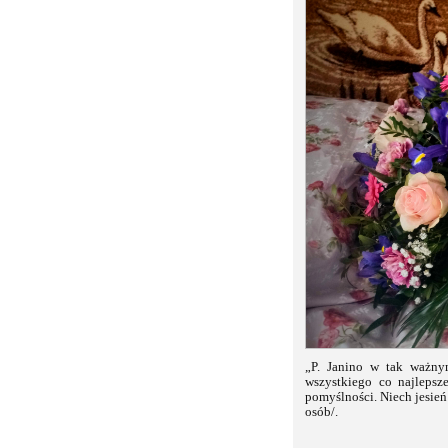
„P. Janino w tak ważnym
wszystkiego co najlepsz
pomyślności. Niech jesień
osób/.