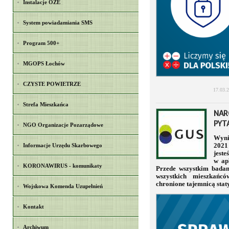
Instalacje OZE
System powiadamiania SMS
Program 500+
MGOPS Łochów
CZYSTE POWIETRZE
17.03.
Strefa Mieszkańca
NAR
PYT
NGO Organizacje Pozarządowe
Wyni
Informacje Urzędu Skarbowego
2021
jeste
w ap
KORONAWIRUS - komunikaty
Przede wszystkim badan
wszystkich mieszkańcó
chronione tajemnicą stat
Wojskowa Komenda Uzupełnień
Kontakt
Archiwum