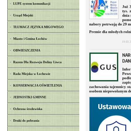
LUPE system komunikacji
Już 
tys.
Urząd Miejski
dnia 
pom
nabory potrwają do 29 m
TŁUMACZ JĘZYKA MIGOWEGO
Premie dla młodych rolni
Miasto i Gmina Łochów
19.03.
OBWIESZCZENIA
NAR
DAN
Razem Dla Rozwoju Doliny Liwca
Inf
Pows
Rada Miejska w Łochowie
podl
zapi
KONSERWACJA OŚWIETLENIA
zachowania tajemnicy sta
osobom niepowołanym do
JEDNOSTKI GMINNE
Ochrona środowiska
Druki do pobrania