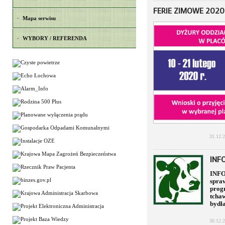
FERIE ZIMOWE 2020
Mapa serwisu
WYBORY / REFERENDA
31.12.
INF
INF
spra
pro
tcha
bydł
30.12.