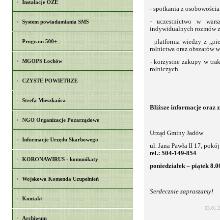
Instalacje OZE
- spotkania z osobowościa
- uczestnictwo w warsz
System powiadamiania SMS
indywidualnych rozmów z
Program 500+
- platforma wiedzy z „p
rolnictwa oraz obszarów 
MGOPS Łochów
- korzystne zakupy w tra
rolniczych.
CZYSTE POWIETRZE
Strefa Mieszkańca
Bliższe informacje oraz z
NGO Organizacje Pozarządowe
Urząd Gminy Jadów
Informacje Urzędu Skarbowego
ul. Jana Pawła II 17, pokó
tel.: 504-149-854
KORONAWIRUS - komunikaty
poniedziałek – piątek 8.0
Wojskowa Komenda Uzupełnień
Serdecznie zapraszamy!
Kontakt
03.01.
Archiwum