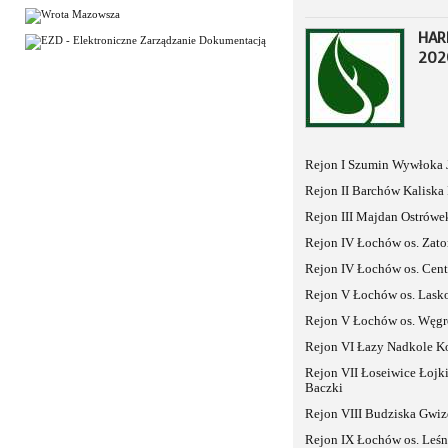
HAR
202
Rejon I Szumin Wywłoka 
Rejon II Barchów Kaliska
Rejon III Majdan Ostrówe
Rejon IV Łochów os. Zato
Rejon IV Łochów os. Cen
Rejon V Łochów os. Lask
Rejon V Łochów os. Węg
Rejon VI Łazy Nadkole K
Rejon VII Łoseiwice Łojk
Baczki
Rejon VIII Budziska Gwi
Rejon IX Łochów os. Leś