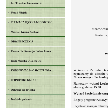
LUPE system komunikacji
Urząd Miejski
TŁUMACZ JĘZYKA MIGOWEGO
Mazowiecki
Miasto i Gmina Łochów
Powiatowy
OBWIESZCZENIA
Razem Dla Rozwoju Doliny Liwca
Wy
Rada Miejska w Łochowie
W imieniu Zarządu Ptak
KONSERWACJA OŚWIETLENIA
zapraszamy do udziału
Nowoczesnych Technologi
JEDNOSTKI GMINNE
Planowany wyjazd
Łochó
około godziny 15.30.
Ochrona środowiska
Wyjazd i zwiedzanie targ
Druki do pobrania
Bogaty program wystawy t
- wystawa maszyn rolnicz