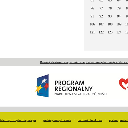
61
62
63
64
6
76
77
78
79
8
91
92
93
94
9
106
107
108
109
1
121
122
123
124
1
Rozwój elektronicznej administracji w samorządach województw
telefony urzędu miejskiego
:
godziny urzędowania
:
rachunki bankowe
:
system powia