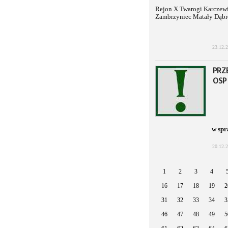
Rejon X Twarogi Karczew
Zambrzyniec Matały Dąb
23.12.
PRZ
OSP
w spr
20.12.
1
2
3
4
16
17
18
19
2
31
32
33
34
3
46
47
48
49
5