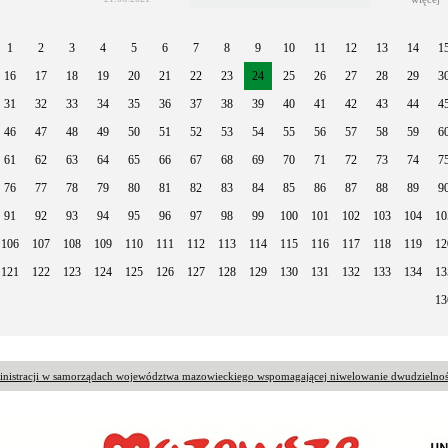
1
2
3
4
5
6
7
8
9
10
11
12
13
14
1
16
17
18
19
20
21
22
23
24
25
26
27
28
29
3
31
32
33
34
35
36
37
38
39
40
41
42
43
44
4
46
47
48
49
50
51
52
53
54
55
56
57
58
59
6
61
62
63
64
65
66
67
68
69
70
71
72
73
74
7
76
77
78
79
80
81
82
83
84
85
86
87
88
89
9
91
92
93
94
95
96
97
98
99
100
101
102
103
104
10
106
107
108
109
110
111
112
113
114
115
116
117
118
119
12
121
122
123
124
125
126
127
128
129
130
131
132
133
134
13
13
ministracji w samorządach województwa mazowieckiego wspomagającej niwelowanie dwudzielnoś