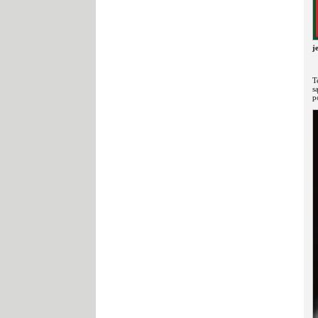
j
T
s
p