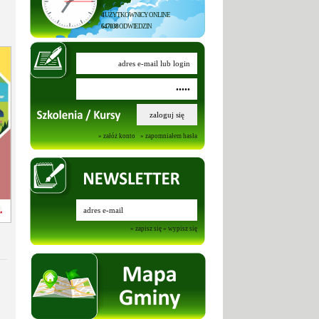
4
UŻYTKOWNICY ONLINE
647038
ODWIEDZIN
» załóż konto
» zapomniałem hasła
» zapisz się
» wypisz się