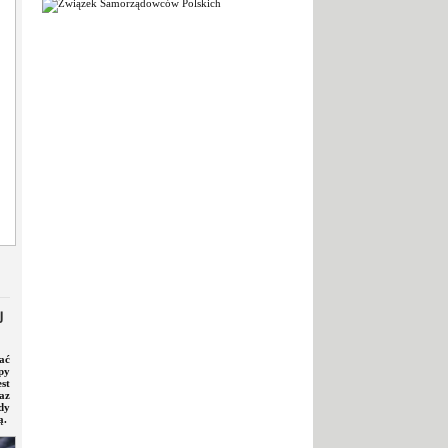
J
ać
py
st
az
dy
ą.