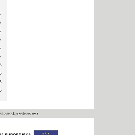
5
0
5
0
5
0
5
0
5
6
ci potencjału województwa