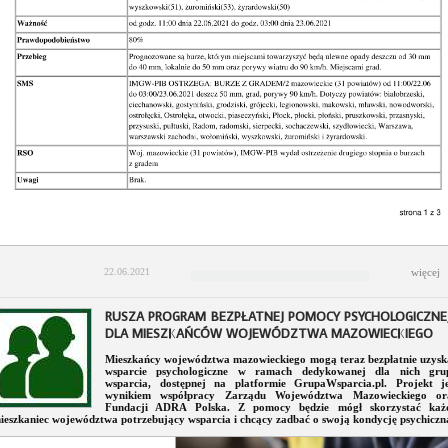
22.06.2021
więcej
RUSZA PROGRAM BEZPŁATNEJ POMOCY PSYCHOLOGICZNE
DLA MIESZKAŃCÓW WOJEWÓDZTWA MAZOWIECKIEGO
Mieszkańcy województwa mazowieckiego mogą teraz bezpłatnie uzysk
wsparcie psychologiczne w ramach dedykowanej dla nich gru
wsparcia, dostępnej na platformie GrupaWsparcia.pl. Projekt je
wynikiem współpracy Zarządu Województwa Mazowieckiego or
Fundacji ADRA Polska. Z pomocy będzie mógł skorzystać każ
ieszkaniec województwa potrzebujący wsparcia i chcący zadbać o swoją kondycję psychiczn