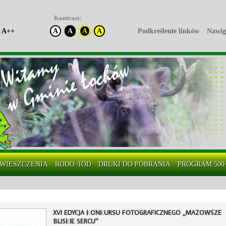
Kontrast:
A++
A
A
A
A
Podkreślenie linków
Nawig
WIESZCZENIA
RODO /IOD
DRUKI DO POBRANIA
PROGRAM 500
XVI EDYCJA KONKURSU FOTOGRAFICZNEGO „MAZOWSZE
BLISKIE SERCU”