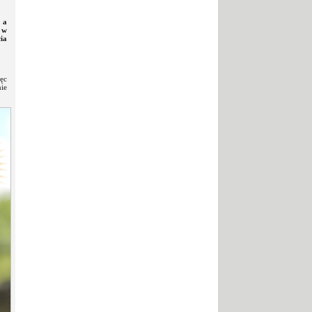
 a
 w
ia
ięc
nie