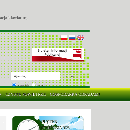
acja klawiaturą
szukaj
w serwisie
w sieci
+
CZYSTE POWIETRZE
GOSPODARKA ODPADAMI
PIĄTEK
07
SIERPNIA 2026