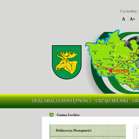
Czcionka:
A
A+
DEKLARACJA DOSTĘPNOŚCI
URZĄD MIEJSKI
OB
Gmina Łochów
Deklaracja Dostępności