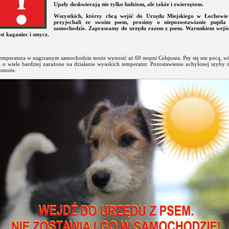
Upały doskwierają nie tylko ludziom, ale także i zwierzętom.
Wszystkich, którzy chcą wejść do Urzędu Miejskiego w Łochowie
przyjechali ze swoim psem, prosimy o niepozostawianie pupila
samochodzie. Zapraszamy do urzędu razem z psem. Warunkiem wejśc
est kaganiec i smycz.
emperatura w nagrzanym samochodzie może wynosić aż 60 stopni Celsjusza. Psy się nie pocą, w
ą o wiele bardziej narażone na działanie wysokich temperatur. Pozostawienie uchylonej szyby 
omoże.