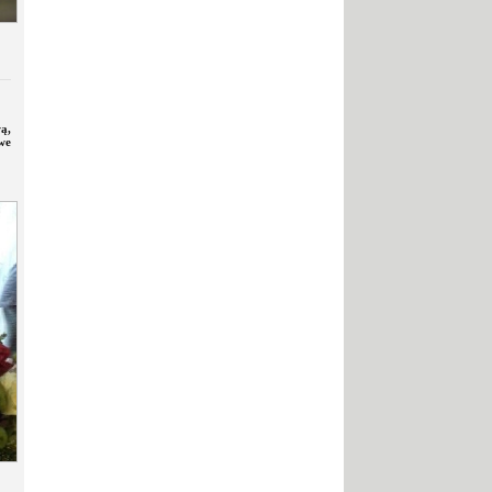
ą,
we