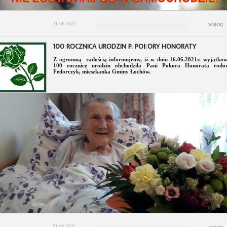
21.06.2021
więcej
100 ROCZNICA URODZIN P. POKORY HONORATY
Z ogromną radością informujemy, iż w dniu 16.06.2021r. wyjątkow
100 rocznicę urodzin obchodziła Pani Pokora Honorata rodo
Fedorczyk, mieszkanka Gminy Łochów.
21.06.2021
więcej